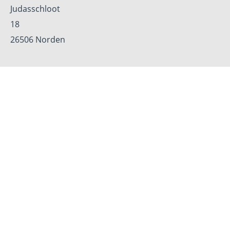
Judasschloot
18
26506 Norden