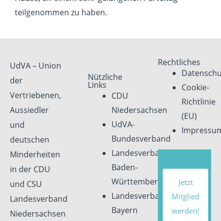
teilgenommen zu haben.
Rechtliches
UdVA – Union
Datenschu
Nützliche
der
Links
Cookie-
Vertriebenen,
CDU
Richtlinie
Aussiedler
Niedersachsen
(EU)
UdVA-
und
Impressu
Bundesverband
deutschen
Landesverband
Minderheiten
Baden-
in der CDU
Württemberg
Jetzt
und CSU
Landesverband
Mitglied
Landesverband
Bayern
werden!
Niedersachsen