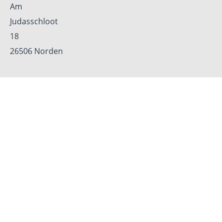
Am
Judasschloot
18
26506 Norden