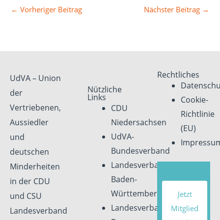
←
Vorheriger Beitrag
Nächster Beitrag
→
Rechtliches
UdVA – Union
Datenschu
Nützliche
der
Links
Cookie-
Vertriebenen,
CDU
Richtlinie
Aussiedler
Niedersachsen
(EU)
UdVA-
und
Impressu
Bundesverband
deutschen
Landesverband
Minderheiten
Baden-
in der CDU
Württemberg
Jetzt
und CSU
Landesverband
Mitglied
Landesverband