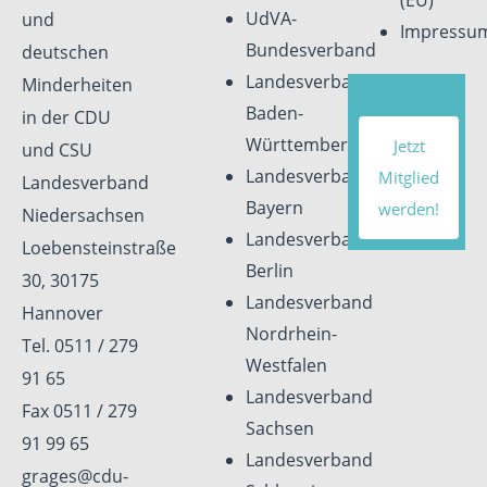
UdVA-
und
Impressu
Bundesverband
deutschen
Landesverband
Minderheiten
Baden-
in der CDU
Württemberg
Jetzt
und CSU
Landesverband
Mitglied
Landesverband
Bayern
werden!
Niedersachsen
Landesverband
Loebensteinstraße
Berlin
30, 30175
Landesverband
Hannover
Nordrhein-
Tel. 0511 / 279
Westfalen
91 65
Landesverband
Fax 0511 / 279
Sachsen
91 99 65
Landesverband
grages@cdu-