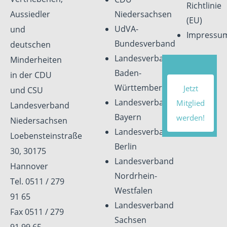
Richtlinie
Aussiedler
Niedersachsen
(EU)
UdVA-
und
Impressu
Bundesverband
deutschen
Landesverband
Minderheiten
Baden-
in der CDU
Württemberg
Jetzt
und CSU
Landesverband
Mitglied
Landesverband
Bayern
werden!
Niedersachsen
Landesverband
Loebensteinstraße
Berlin
30, 30175
Landesverband
Hannover
Nordrhein-
Tel. 0511 / 279
Westfalen
91 65
Landesverband
Fax 0511 / 279
Sachsen