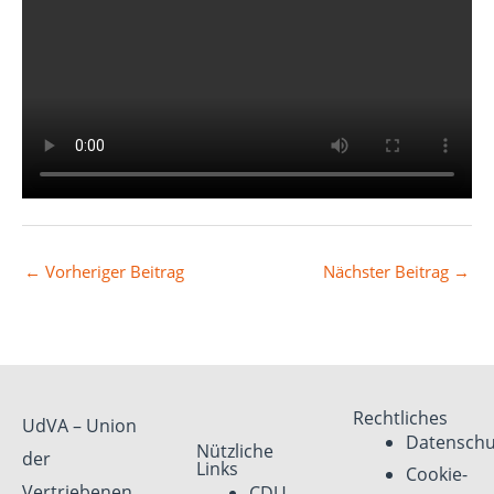
←
Vorheriger Beitrag
Nächster Beitrag
→
Rechtliches
UdVA – Union
Datenschu
Nützliche
der
Links
Cookie-
Vertriebenen,
CDU